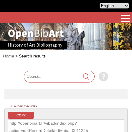
History of Art Bibliography
Home
>
Search results
PERMALINK
COPY
http://openbibart.fr/vibad/index.php?
action=getRecordDetail&idt=oba_0011245