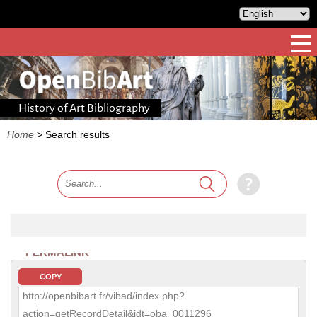
History of Art Bibliography
Home
>
Search results
PERMALINK
COPY
http://openbibart.fr/vibad/index.php?
action=getRecordDetail&idt=oba_0011296