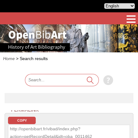
History of Art Bibliography
Home
>
Search results
PERMALINK
COPY
http://openbibart.fr/vibad/index.php?
action=getRecordDetail&idt=oba_0011462