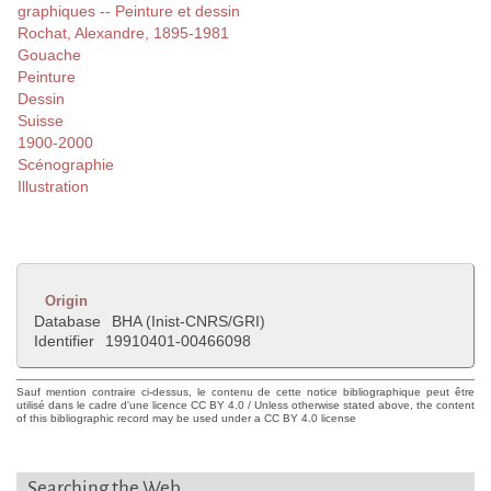
graphiques -- Peinture et dessin
Rochat, Alexandre, 1895-1981
Gouache
Peinture
Dessin
Suisse
1900-2000
Scénographie
Illustration
Origin
Database
BHA (Inist-CNRS/GRI)
Identifier
19910401-00466098
Sauf mention contraire ci-dessus, le contenu de cette notice bibliographique peut être
utilisé dans le cadre d'une licence CC BY 4.0 / Unless otherwise stated above, the content
of this bibliographic record may be used under a CC BY 4.0 license
Searching the Web