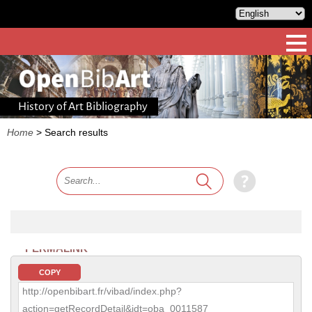
History of Art Bibliography
Home
>
Search results
PERMALINK
COPY
http://openbibart.fr/vibad/index.php?
action=getRecordDetail&idt=oba_0011587