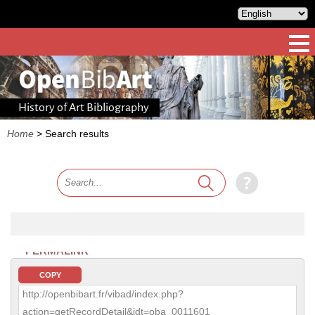
History of Art Bibliography
Home
>
Search results
PERMALINK
COPY
http://openbibart.fr/vibad/index.php?
action=getRecordDetail&idt=oba_0011601