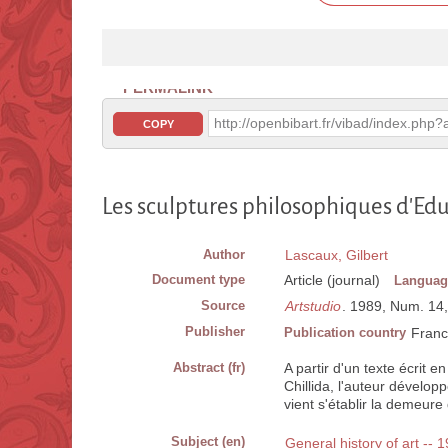
PERMALINK
http://openbibart.fr/vibad/index.ph
COPY
Les sculptures philosophiques d'Edu
Author
Lascaux, Gilbert
Document type
Article (journal)
Languag
Source
Artstudio
. 1989, Num. 14, p
Publisher
Publication country
Fran
Abstract (fr)
A partir d'un texte écrit e
Chillida, l'auteur dévelop
vient s'établir la demeur
Subject (en)
General history of art -- 