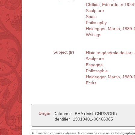
Chillida, Eduardo, n.1924
Sculpture
Spain
Philosophy
Heidegger, Martin, 1889-
Writings
Subject (fr)
Histoire générale de l'art
Sculpture
Espagne
Philosophie
Heidegger, Martin, 1889-
Ecrits
Origin
Database
BHA (Inist-CNRS/GRI)
Identifier
19910401-00466385
Sauf mention contraire ci-dessus, le contenu de cette notice bibliographiq