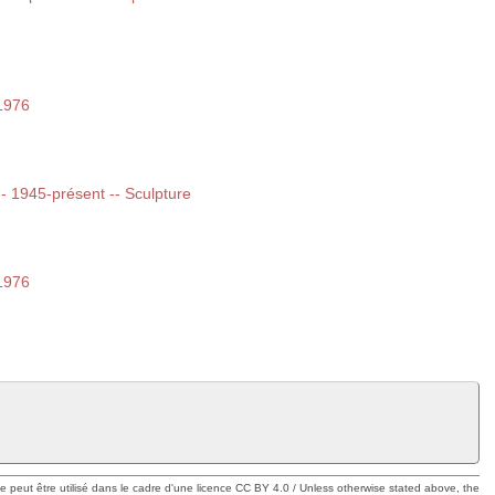
1976
 -- 1945-présent -- Sculpture
1976
ue peut être utilisé dans le cadre d'une licence CC BY 4.0 / Unless otherwise stated above, the