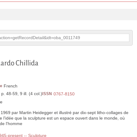
p?action=getRecordDetail&idt=oba_0011749
ardo Chillida
e
French
. 48-59, 9 ill. (4 col.)
ISSN
0767-8150
ce
n 1969 par Martin Heidegger et illustré par dix-sept litho-collages de
pe l'idée que la sculpture est un espace ouvert dans le monde, où
e de l'homme
1945-present -- Sculpture