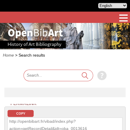
History of Art Bibliography
Home
>
Search results
PERMALINK
COPY
http://openbibart.fr/vibad/index.php?
action=getRecordDetail&idt=oba_0013616