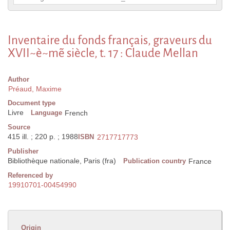
Inventaire du fonds français, graveurs du
XVII~è~m~e siècle, t. 17 : Claude Mellan
Author
Préaud, Maxime
Document type
Livre
Language
French
Source
415 ill. ; 220 p. ; 1988
ISBN
2717717773
Publisher
Bibliothèque nationale, Paris (fra)
Publication country
France
Referenced by
19910701-00454990
Origin