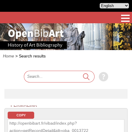
History of Art Bibliography
Home
>
Search results
PERMALINK
COPY
http://openbibart.fr/vibad/index.php?
action=getRecordDetail&idt=oba_0013722