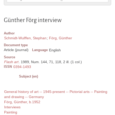
Günther Förg interview
Author
Schmidt-Wulffen, Stephan
;
Förg, Günther
Document type
Article (journal)
Language
English
Source
Flash art
. 1989, Num. 144, 71, 118, 2 ill. (1 col.)
ISSN
0394-1493
Subject (en)
General history of art -- 1945-present -- Pictorial arts -- Painting
and drawing -- Germany
Förg, Günther, b.1952
Interviews
Painting