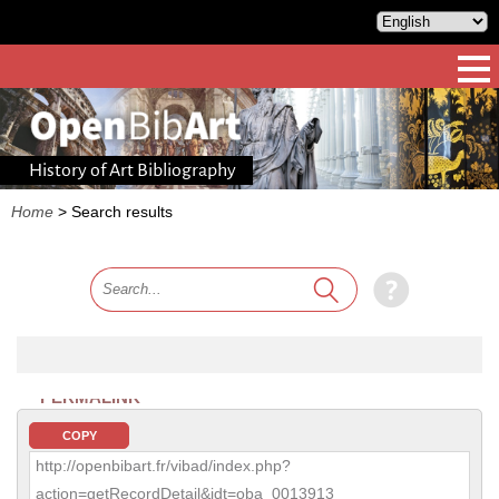
History of Art Bibliography
Home
>
Search results
PERMALINK
COPY
http://openbibart.fr/vibad/index.php?
action=getRecordDetail&idt=oba_0013913