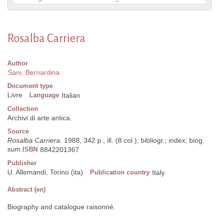
Rosalba Carriera
Author
Sani, Bernardina
Document type
Livre
Language
Italian
Collection
Archivi di arte antica.
Source
Rosalba Carriera
. 1988, 342 p., ill. (8 col.); bibliogr.; index; biog.
sum.
ISBN
8842201367
Publisher
U. Allemandi, Torino (ita)
Publication country
Italy
Abstract (en)
Biography and catalogue raisonné.