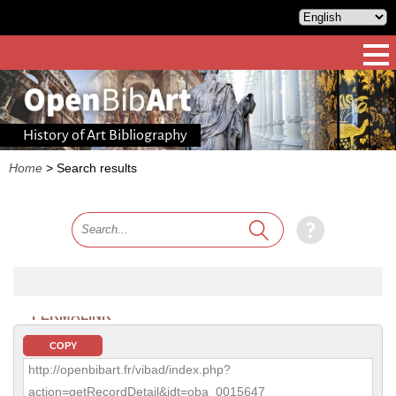
History of Art Bibliography
Home
>
Search results
PERMALINK
COPY
http://openbibart.fr/vibad/index.php?
action=getRecordDetail&idt=oba_0015647