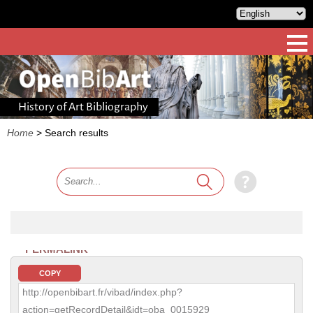
History of Art Bibliography
Home
>
Search results
PERMALINK
COPY
http://openbibart.fr/vibad/index.php?
action=getRecordDetail&idt=oba_0015929