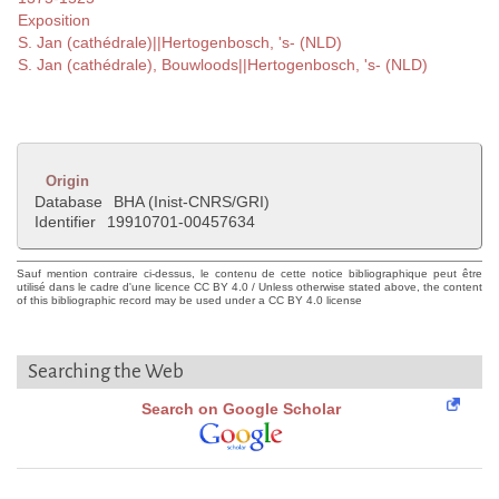
Exposition
S. Jan (cathédrale)||Hertogenbosch, 's- (NLD)
S. Jan (cathédrale), Bouwloods||Hertogenbosch, 's- (NLD)
Origin
Database
BHA (Inist-CNRS/GRI)
Identifier
19910701-00457634
Sauf mention contraire ci-dessus, le contenu de cette notice bibliographique peut être
utilisé dans le cadre d'une licence CC BY 4.0 / Unless otherwise stated above, the content
of this bibliographic record may be used under a CC BY 4.0 license
Searching the Web
Search on Google Scholar