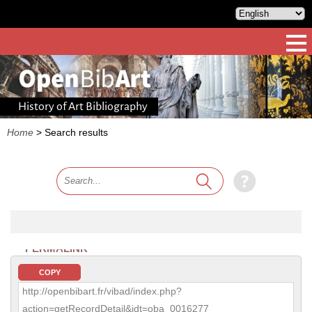
History of Art Bibliography
Home
>
Search results
PERMALINK
COPY
http://openbibart.fr/vibad/index.php?
action=getRecordDetail&idt=oba_0016277