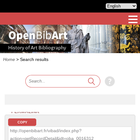
History of Art Bibliography
Home
>
Search results
PERMALINK
COPY
http://openbibart.fr/vibad/index.php?
action=getRecordDetail&idt=oba_0016312