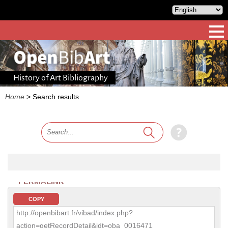
History of Art Bibliography
Home
>
Search results
PERMALINK
COPY
http://openbibart.fr/vibad/index.php?
action=getRecordDetail&idt=oba_0016471