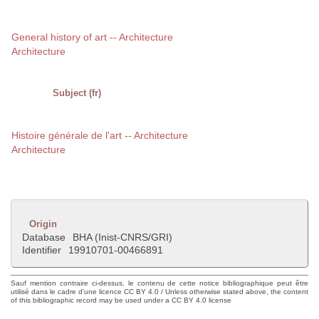
General history of art -- Architecture
Architecture
Subject (fr)
Histoire générale de l'art -- Architecture
Architecture
Origin
Database
BHA (Inist-CNRS/GRI)
Identifier
19910701-00466891
Sauf mention contraire ci-dessus, le contenu de cette notice bibliographique peut être
utilisé dans le cadre d'une licence CC BY 4.0 / Unless otherwise stated above, the content
of this bibliographic record may be used under a CC BY 4.0 license