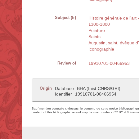
Subject (fr)
Histoire générale de l'art
1300-1800
Peinture
Saints
Augustin, saint, évêque 
Iconographie
Review of
19910701-00466953
Origin
Database
BHA (Inist-CNRS/GRI)
Identifier
19910701-00466954
Sauf mention contraire ci-dessus, le contenu de cette notice bibliographiq
content of this bibliographic record may be used under a CC BY 4.0 licens