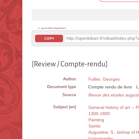
PERMALINK
http://openbibart.fr/vibad/index.ph
COPY
[Review / Compte-rendu]
Author
Follier, Georges
Document type
Compte rendu de livre
L
Source
Revue des etudes august
Subject (en)
General history of art -- P
1300-1800
Painting
Saints
Augustine, S., bishop of 
Iconography