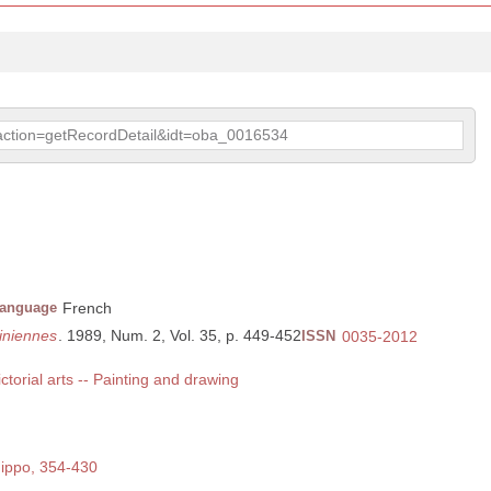
p?action=getRecordDetail&idt=oba_0016534
anguage
French
iniennes
. 1989, Num. 2, Vol. 35, p. 449-452
ISSN
0035-2012
ictorial arts -- Painting and drawing
Hippo, 354-430