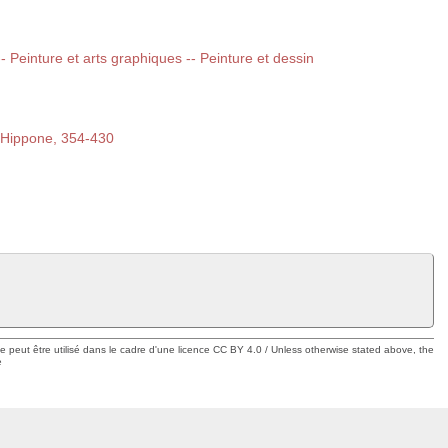
 -- Peinture et arts graphiques -- Peinture et dessin
d'Hippone, 354-430
ue peut être utilisé dans le cadre d'une licence CC BY 4.0 / Unless otherwise stated above, the
e