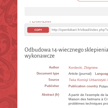
PERMALINK
http://openbibart.fr/vibad/index.ph
COPY
Odbudowa 14-wiecznego sklepienia 
wykonawcze
Author
Kordecki, Zbigniew
Document type
Article (journal)
Languag
Source
Teka Komisji Urbanistyki i
Publisher
Publication country
Polan
Abstract (fr)
A partir de l'exemple de l
Maison des hetmans à Crac
problèmes techniques prop