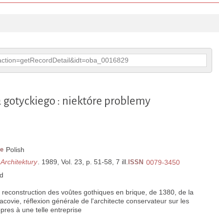
p?action=getRecordDetail&idt=oba_0016829
gotyckiego : niektóre problemy
e
Polish
 Architektury
. 1989, Vol. 23, p. 51-58, 7 ill.
ISSN
0079-3450
d
a reconstruction des voûtes gothiques en brique, de 1380, de la
ovie, réflexion générale de l'architecte conservateur sur les
res à une telle entreprise