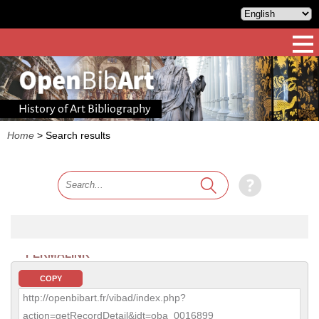
History of Art Bibliography
Home
>
Search results
PERMALINK
COPY
http://openbibart.fr/vibad/index.php?
action=getRecordDetail&idt=oba_0016899