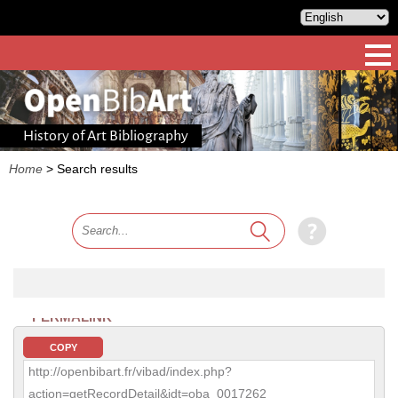
History of Art Bibliography
Home
>
Search results
PERMALINK
COPY
http://openbibart.fr/vibad/index.php?
action=getRecordDetail&idt=oba_0017262