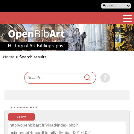
History of Art Bibliography
Home
>
Search results
PERMALINK
COPY
http://openbibart.fr/vibad/index.php?
action=getRecordDetail&idt=oba_0017402