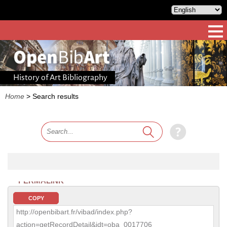
History of Art Bibliography
Home
>
Search results
PERMALINK
COPY
http://openbibart.fr/vibad/index.php?
action=getRecordDetail&idt=oba_0017706