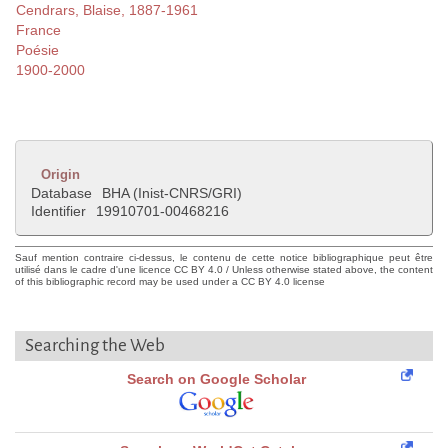
Cendrars, Blaise, 1887-1961
France
Poésie
1900-2000
Origin
Database
BHA (Inist-CNRS/GRI)
Identifier
19910701-00468216
Sauf mention contraire ci-dessus, le contenu de cette notice bibliographique peut être
utilisé dans le cadre d'une licence CC BY 4.0 / Unless otherwise stated above, the content
of this bibliographic record may be used under a CC BY 4.0 license
Searching the Web
Search on Google Scholar