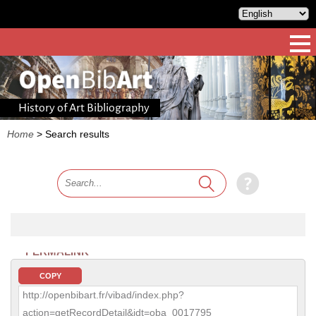
History of Art Bibliography
Home
>
Search results
PERMALINK
COPY
http://openbibart.fr/vibad/index.php?
action=getRecordDetail&idt=oba_0017795