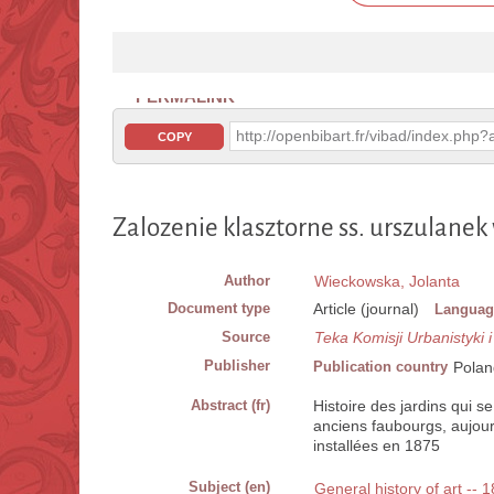
PERMALINK
http://openbibart.fr/vibad/index.ph
COPY
Zalozenie klasztorne ss. urszulanek
Author
Wieckowska, Jolanta
Document type
Article (journal)
Languag
Source
Teka Komisji Urbanistyki i
Publisher
Publication country
Polan
Abstract (fr)
Histoire des jardins qui s
anciens faubourgs, aujourd
installées en 1875
Subject (en)
General history of art -- 