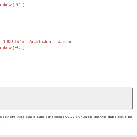
|Kraków (POL)
 -- 1800-1945 -- Architecture -- Jardins
|Kraków (POL)
ue peut être utilisé dans le cadre d'une licence CC BY 4.0 / Unless otherwise stated above, the
e