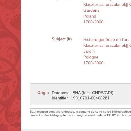
Klasztor ss. urszulanek|
Gardens
Poland
1700-2000
Subject (fr)
Histoire générale de l'art
Klasztor ss. urszulanek|
Jardin
Pologne
1700-2000
Origin
Database
BHA (Inist-CNRS/GRI)
Identifier
19910701-00468281
Sauf mention contraire ci-dessus, le contenu de cette notice bibliographiq
content of this bibliographic record may be used under a CC BY 4.0 licens