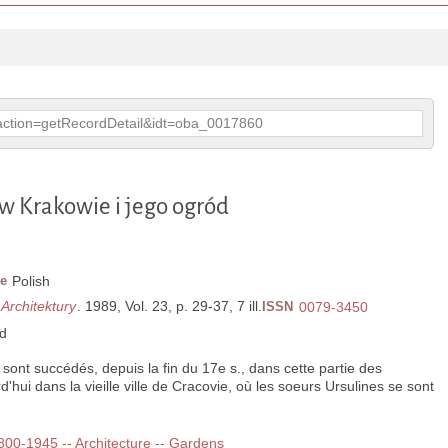
p?action=getRecordDetail&idt=oba_0017860
 w Krakowie i jego ogród
e
Polish
 Architektury
. 1989, Vol. 23, p. 29-37, 7 ill.
ISSN
0079-3450
d
e sont succédés, depuis la fin du 17e s., dans cette partie des
'hui dans la vieille ville de Cracovie, où les soeurs Ursulines se sont
1800-1945 -- Architecture -- Gardens