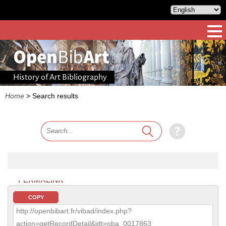
History of Art Bibliography
Home
>
Search results
PERMALINK
COPY
http://openbibart.fr/vibad/index.php?
action=getRecordDetail&idt=oba_0017863