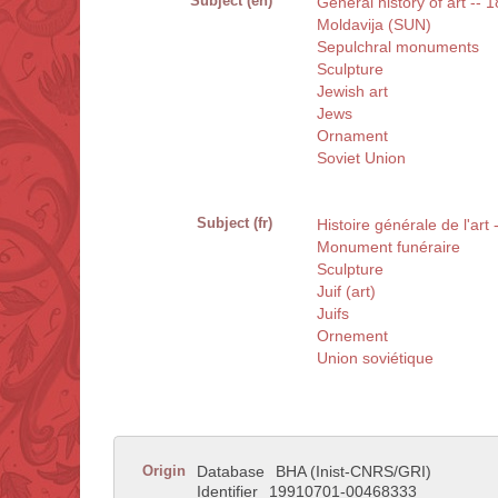
Subject (en)
General history of art -- 
Moldavija (SUN)
Sepulchral monuments
Sculpture
Jewish art
Jews
Ornament
Soviet Union
Subject (fr)
Histoire générale de l'art
Monument funéraire
Sculpture
Juif (art)
Juifs
Ornement
Union soviétique
Origin
Database
BHA (Inist-CNRS/GRI)
Identifier
19910701-00468333