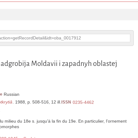
p?action=getRecordDetail&idt=oba_0017912
nadgrobija Moldavii i zapadnyh oblastej
e
Russian
tkrytiâ
. 1988, p. 508-516, 12 ill.
ISSN
0235-4462
R
, du milieu du 18e s. jusqu'à la fin du 19e. En particulier, l'ornement
zoomorphes