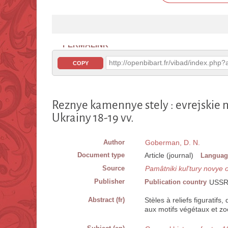
PERMALINK
http://openbibart.fr/vibad/index.ph
COPY
Reznye kamennye stely : evrejskie 
Ukrainy 18-19 vv.
Author
Goberman, D. N.
Document type
Article (journal)
Languag
Source
Pamâtniki kul'tury novye o
Publisher
Publication country
USS
Abstract (fr)
Stèles à reliefs figuratifs
aux motifs végétaux et 