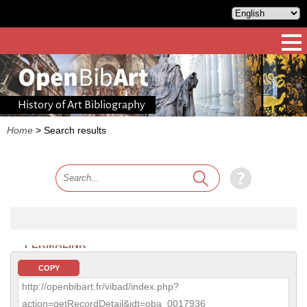
History of Art Bibliography
Home
>
Search results
PERMALINK
COPY
http://openbibart.fr/vibad/index.php?
action=getRecordDetail&idt=oba_0017936