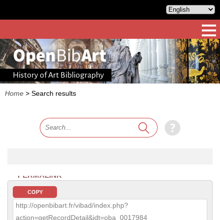
History of Art Bibliography
Home
>
Search results
PERMALINK
COPY
http://openbibart.fr/vibad/index.php?
action=getRecordDetail&idt=oba_0017984