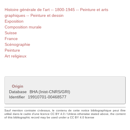
Histoire générale de l'art -- 1800-1945 -- Peinture et arts
graphiques -- Peinture et dessin
Exposition
Composition murale
Suisse
France
Scénographie
Peinture
Art religieux
Origin
Database
BHA (Inist-CNRS/GRI)
Identifier
19910701-00468577
Sauf mention contraire ci-dessus, le contenu de cette notice bibliographique peut être
utilisé dans le cadre d'une licence CC BY 4.0 / Unless otherwise stated above, the content
of this bibliographic record may be used under a CC BY 4.0 license