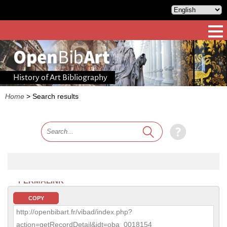
History of Art Bibliography
Home
>
Search results
PERMALINK
COPY
http://openbibart.fr/vibad/index.php?
action=getRecordDetail&idt=oba_0018154