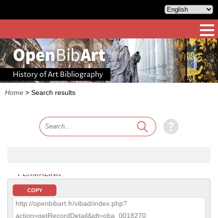
History of Art Bibliography
Home
>
Search results
PERMALINK
COPY
http://openbibart.fr/vibad/index.php?
action=getRecordDetail&idt=oba_0018270