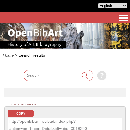
History of Art Bibliography
Home
>
Search results
PERMALINK
COPY
http://openbibart.fr/vibad/index.php?
action=getRecordDetail&idt=oba_0018290