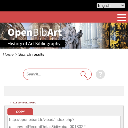
History of Art Bibliography
Home
>
Search results
PERMALINK
COPY
http://openbibart.fr/vibad/index.php?
action=getRecordDetail&idt=oba_0018322