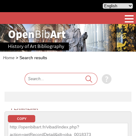
History of Art Bibliography
Home
>
Search results
PERMALINK
COPY
http://openbibart.fr/vibad/index.php?
action=getRecordDetail&idt=oba_0018373