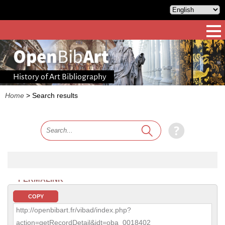
History of Art Bibliography
Home
>
Search results
PERMALINK
COPY
http://openbibart.fr/vibad/index.php?
action=getRecordDetail&idt=oba_0018402