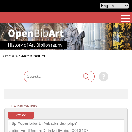
History of Art Bibliography
Home
>
Search results
PERMALINK
COPY
http://openbibart.fr/vibad/index.php?
action=getRecordDetail&idt=oba_0018437