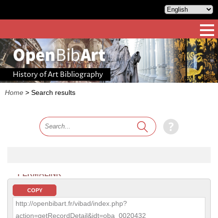
History of Art Bibliography
Home
>
Search results
PERMALINK
COPY
http://openbibart.fr/vibad/index.php?
action=getRecordDetail&idt=oba_0020432