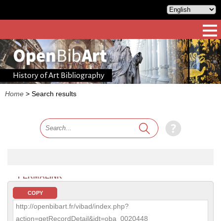
History of Art Bibliography
Home
>
Search results
PERMALINK
COPY
http://openbibart.fr/vibad/index.php?
action=getRecordDetail&idt=oba_0020448