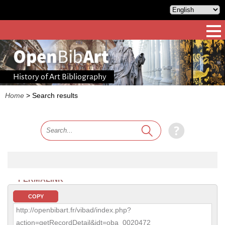
History of Art Bibliography
Home
>
Search results
PERMALINK
COPY
http://openbibart.fr/vibad/index.php?
action=getRecordDetail&idt=oba_0020472