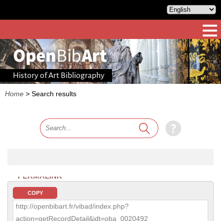
History of Art Bibliography
Home
>
Search results
PERMALINK
COPY
http://openbibart.fr/vibad/index.php?
action=getRecordDetail&idt=oba_0020492