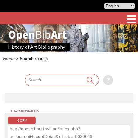
History of Art Bibliography
Home
>
Search results
PERMALINK
COPY
http://openbibart.fr/vibad/index.php?
action=getRecordDetail&idt=oba_0020649