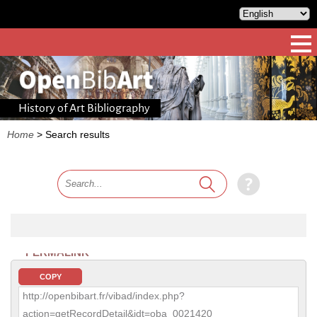
History of Art Bibliography
Home
>
Search results
PERMALINK
COPY
http://openbibart.fr/vibad/index.php?
action=getRecordDetail&idt=oba_0021420