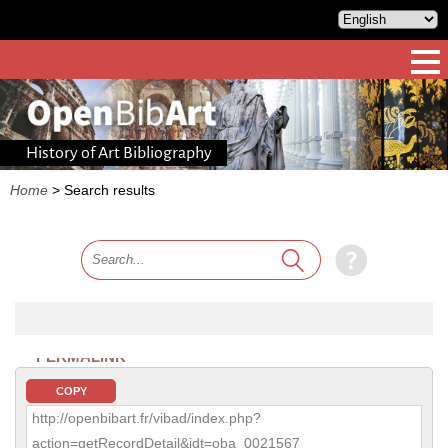
History of Art Bibliography
Home
>
Search results
PERMALINK
COPY
http://openbibart.fr/vibad/index.php?
action=getRecordDetail&idt=oba_0021567