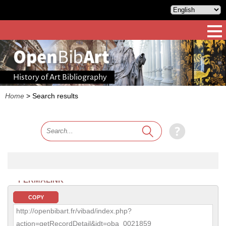
History of Art Bibliography
Home
>
Search results
PERMALINK
COPY
http://openbibart.fr/vibad/index.php?
action=getRecordDetail&idt=oba_0021859