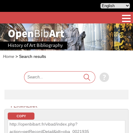
History of Art Bibliography
Home
>
Search results
PERMALINK
COPY
http://openbibart.fr/vibad/index.php?
action=getRecordDetail&idt=oba_0021935