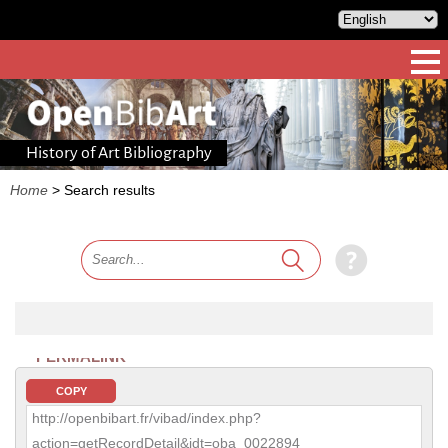
History of Art Bibliography
Home
>
Search results
PERMALINK
COPY
http://openbibart.fr/vibad/index.php?
action=getRecordDetail&idt=oba_0022894