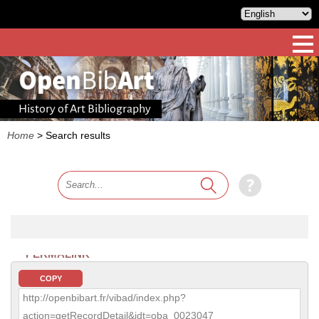
History of Art Bibliography
Home
>
Search results
PERMALINK
COPY
http://openbibart.fr/vibad/index.php?
action=getRecordDetail&idt=oba_0023047