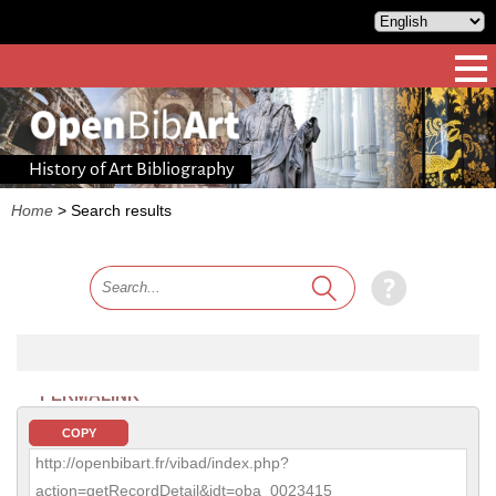
History of Art Bibliography
Home
>
Search results
PERMALINK
COPY
http://openbibart.fr/vibad/index.php?
action=getRecordDetail&idt=oba_0023415