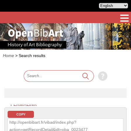
History of Art Bibliography
Home
>
Search results
PERMALINK
COPY
http://openbibart.fr/vibad/index.php?
action=getRecordDetail&idt=oba_0023477