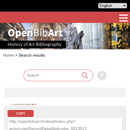
History of Art Bibliography
Home
>
Search results
PERMALINK
COPY
http://openbibart.fr/vibad/index.php?
action=getRecordDetail&idt=oba_0023522