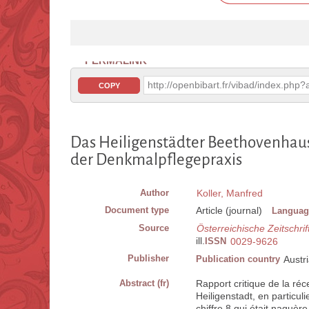
PERMALINK
http://openbibart.fr/vibad/index.ph
COPY
Das Heiligenstädter Beethovenhaus
der Denkmalpflegepraxis
Author
Koller, Manfred
Document type
Article (journal)
Languag
Source
Österreichische Zeitschri
ill.
ISSN
0029-9626
Publisher
Publication country
Austr
Abstract (fr)
Rapport critique de la ré
Heiligenstadt, en particul
chiffre 8 qui était naguère