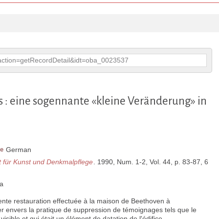
p?action=getRecordDetail&idt=oba_0023537
 : eine sogennante «kleine Veränderung» in
e
German
ft für Kunst und Denkmalpflege
. 1990, Num. 1-2, Vol. 44, p. 83-87, 6
ia
cente restauration effectuée à la maison de Beethoven à
ier envers la pratique de suppression de témoignages tels que le
 visible et qui était un élément de datation de l'édifice