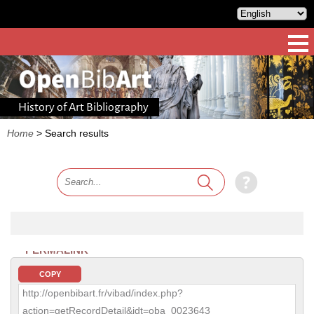
History of Art Bibliography
Home
>
Search results
PERMALINK
COPY
http://openbibart.fr/vibad/index.php?
action=getRecordDetail&idt=oba_0023643